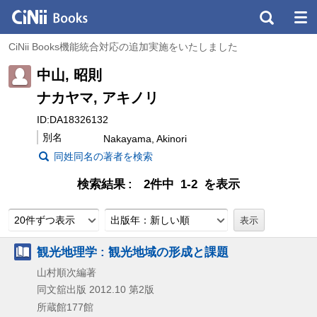
CiNii Books機能統合対応の追加実施をいたしました
中山, 昭則
ナカヤマ, アキノリ
ID:DA18326132
別名
Nakayama, Akinori
同姓同名の著者を検索
検索結果
2件中 1-2 を表示
20件ずつ表示
出版年：新しい順
観光地理学 : 観光地域の形成と課題
山村順次編著
同文舘出版
2012.10
第2版
所蔵館177館