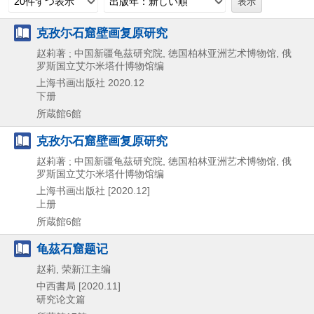
20件ずつ表示
出版年：新しい順
克孜尓石窟壁画复原研究
赵莉著 ; 中国新疆龟茲研究院, 徳国柏林亚洲艺术博物馆, 俄
罗斯国立艾尓米塔什博物馆编
上海书画出版社
2020.12
下册
所蔵館6館
克孜尓石窟壁画复原研究
赵莉著 ; 中国新疆龟茲研究院, 徳国柏林亚洲艺术博物馆, 俄
罗斯国立艾尓米塔什博物馆编
上海书画出版社
[2020.12]
上册
所蔵館6館
龟茲石窟题记
赵莉, 荣新江主编
中西書局
[2020.11]
研究论文篇