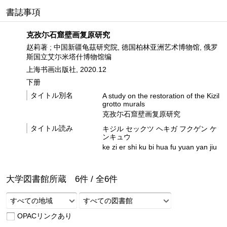
書誌事項
克孜尓石窟壁画复原研究
赵莉著 ; 中国新疆龟茲研究院, 徳国柏林亚洲艺术博物馆, 俄罗
斯国立艾尓米塔什博物馆编
上海书画出版社, 2020.12
下册
タイトル別名
A study on the restoration of the Kizil
grotto murals
克孜尓石窟壁画复原研究
タイトル読み
キジル セックツ ヘキガ フクゲン ケ
ンキュウ
ke zi er shi ku bi hua fu yuan yan jiu
大学図書館所蔵
6
件 /
全
6
件
すべての地域
すべての図書館
OPACリンクあり