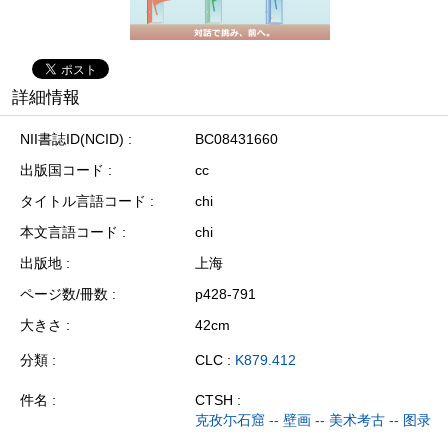
詳細情報
NII書誌ID(NCID)
BC08431660
出版国コード
cc
タイトル言語コード
chi
本文言語コード
chi
出版地
上海
ページ数/冊数
p428-791
大きさ
42cm
分類
CLC :
K879.412
件名
CTSH :
克孜尓石窟 -- 壁画 -- 美术考古 -- 图录