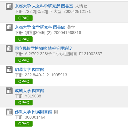
京都大学 人文科学研究所 図書室
人情セ
下册
722.2||C/52||下 大型
200042512171
OPAC
京都大学 文学研究科 図書館
美学
下册
別置||3045||(2)
200041968816
OPAC
国立民族学博物館 情報管理施設
下册
AI2/702.228/チヨウ/大型図書
F121002337
OPAC
駒澤大学 図書館
下册
222.8/49-2
211005913
OPAC
成城大学 図書館
下册
Y319038
OPAC
佛教大学 附属図書館
図
下册
300001464
OPAC