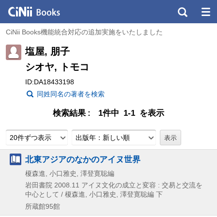
CiNii Books機能統合対応の追加実施をいたしました
塩屋, 朋子
シオヤ, トモコ
ID:DA18433198
同姓同名の著者を検索
検索結果
1件中 1-1 を表示
20件ずつ表示
出版年：新しい順
北東アジアのなかのアイヌ世界
榎森進, 小口雅史, 澤登寛聡編
岩田書院
2008.11
アイヌ文化の成立と変容 : 交易と交流を
中心として / 榎森進,
小口雅史,
澤登寛聡編 下
所蔵館95館