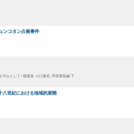
ュンコタン占拠事件
中心として / 榎森進,
小口雅史,
澤登寛聡編 下
 十八世紀における地域的展開