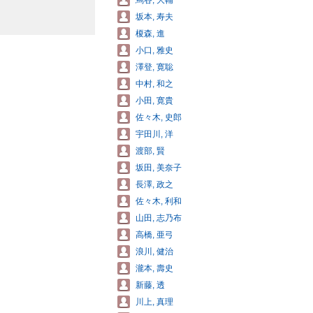
蔦谷, 大輔
坂本, 寿夫
榎森, 進
小口, 雅史
澤登, 寛聡
中村, 和之
小田, 寛貴
佐々木, 史郎
宇田川, 洋
渡部, 賢
坂田, 美奈子
長澤, 政之
佐々木, 利和
山田, 志乃布
高橋, 亜弓
浪川, 健治
瀧本, 壽史
新藤, 透
川上, 真理