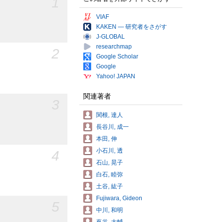
1
VIAF
KAKEN — 研究者をさがす
J-GLOBAL
researchmap
2
Google Scholar
Google
Yahoo! JAPAN
関連著者
3
関根, 達人
長谷川, 成一
本田, 伸
小石川, 透
4
石山, 晃子
白石, 睦弥
土谷, 紘子
Fujiwara, Gideon
5
中川, 和明