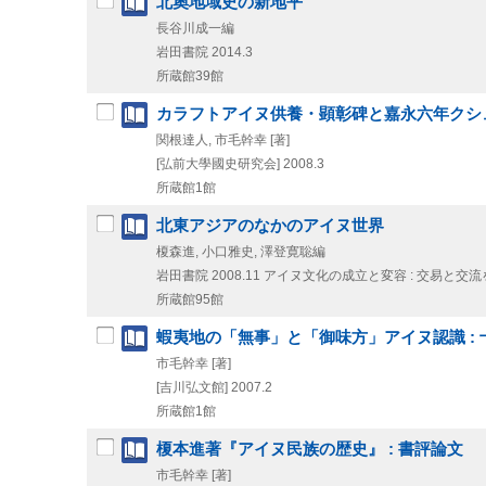
北奧地域史の新地平
長谷川成一編
岩田書院
2014.3
所蔵館39館
カラフトアイヌ供養・顕彰碑と嘉永六年クシ
関根達人, 市毛幹幸 [著]
[弘前大學國史研究会]
2008.3
所蔵館1館
北東アジアのなかのアイヌ世界
榎森進, 小口雅史, 澤登寛聡編
岩田書院
2008.11
アイヌ文化の成立と変容 : 交易と交流を
所蔵館95館
蝦夷地の「無事」と「御味方」アイヌ認識 :
市毛幹幸 [著]
[吉川弘文館]
2007.2
所蔵館1館
榎本進著『アイヌ民族の歴史』 : 書評論文
市毛幹幸 [著]