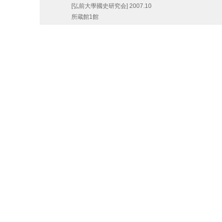
[弘前大學國史研究会]
2007.10
所蔵館1館