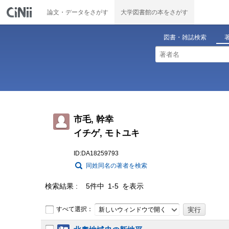
論文・データをさがす
大学図書館の本をさがす
図書・雑誌検索
市毛, 幹幸
イチゲ, モトユキ
ID:DA18259793
同姓同名の著者を検索
検索結果
5件中 1-5 を表示
すべて選択：
新しいウィンドウで開く