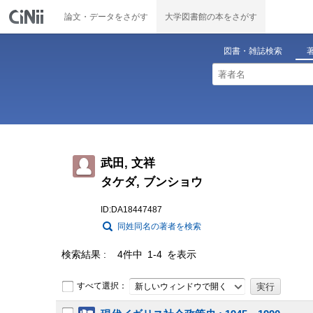
論文・データをさがす
大学図書館の本をさがす
図書・雑誌検索
武田, 文祥
タケダ, ブンショウ
ID:DA18447487
同姓同名の著者を検索
検索結果
4件中 1-4 を表示
すべて選択：
新しいウィンドウで開く