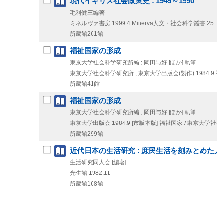
現代イギリス社会政策史 : 1945～1990
毛利健三編著
ミネルヴァ書房
1999.4
Minerva人文・社会科学叢書 25
所蔵館261館
福祉国家の形成
東京大学社会科学研究所編 ; 岡田与好 [ほか] 執筆
東京大学社会科学研究所 , 東京大学出版会(製作)
1984.9
所蔵館41館
福祉国家の形成
東京大学社会科学研究所編 ; 岡田与好 [ほか] 執筆
東京大学出版会
1984.9
[市販本版]
福祉国家 / 東京大学
所蔵館299館
近代日本の生活研究 : 庶民生活を刻みとめた
生活研究同人会 [編著]
光生館
1982.11
所蔵館168館