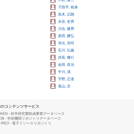
小松, 隆二
下田平, 裕身
高木, 正朗
水谷, 史男
川合, 隆男
原田, 勝弘
寺出, 浩司
石川, 弘義
武長, 脩行
金田, 良治
中川, 清
宇野, 正道
篭山, 京
IIのコンテンツサービス
AKEN - 科学研究費助成事業データベース
RDB - 学術機関リポジトリデータベース
II-REO - 電子リソースリポジトリ