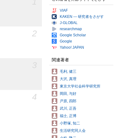
1
VIAF
KAKEN — 研究者をさがす
J-GLOBAL
researchmap
2
Google Scholar
Google
Yahoo! JAPAN
関連著者
3
毛利, 健三
大沢, 真理
東京大学社会科学研究所
岡田, 与好
4
戸原, 四郎
武川, 正吾
福士, 正博
小野塚, 知二
生活研究同人会