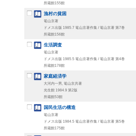
所蔵館155館
漁村の貧困
篭山京著
ドメス出版
1985.7
篭山京著作集 / 篭山京著 第7巻
所蔵館156館
生活調査
篭山京著
ドメス出版
1985.5
篭山京著作集 / 篭山京著 第4巻
所蔵館178館
家庭経済学
大河内一男, 篭山京共著
光生館
1984.9
第2版
所蔵館53館
国民生活の構造
篭山京著
ドメス出版
1984.5
篭山京著作集 / 篭山京著 第5巻
所蔵館175館