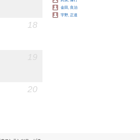
武長, 脩行
金田, 良治
宇野, 正道
18
19
20