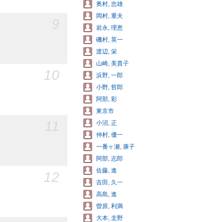
奥村, 忠雄
岡村, 重夫
9
岩永, 理恵
磯村, 英一
渡辺, 栄
山崎, 美貴子
10
浜野, 一郎
小野, 哲郎
阿部, 彩
東京市
11
小沼, 正
仲村, 優一
一番ヶ瀬, 康子
阿部, 志郎
佐藤, 進
12
吉田, 久一
高島, 進
曽原, 利満
大本, 圭野