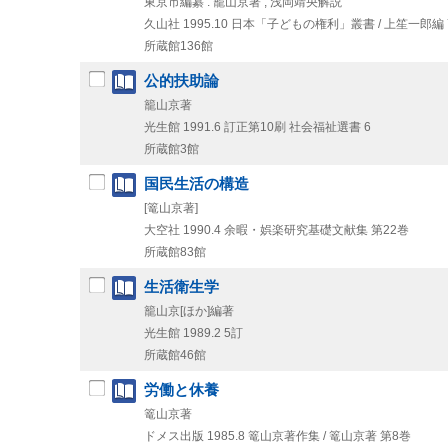
東京市編纂 . 籠山京著 ; 浅岡靖央解説
久山社
1995.10
日本「子どもの権利」叢書 / 上笙一郎編 
所蔵館136館
公的扶助論
籠山京著
光生館
1991.6
訂正第10刷
社会福祉選書 6
所蔵館3館
国民生活の構造
[篭山京著]
大空社
1990.4
余暇・娯楽研究基礎文献集 第22巻
所蔵館83館
生活衛生学
籠山京[ほか]編著
光生館
1989.2
5訂
所蔵館46館
労働と休養
篭山京著
ドメス出版
1985.8
篭山京著作集 / 篭山京著 第8巻