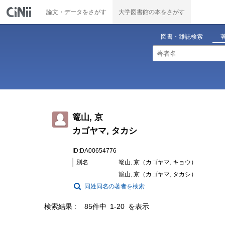
論文・データをさがす
大学図書館の本をさがす
図書・雑誌検索
篭山, 京
カゴヤマ, タカシ
ID:DA00654776
別名
篭山, 京（カゴヤマ, キョウ）
籠山, 京（カゴヤマ, タカシ）
同姓同名の著者を検索
検索結果
85件中 1-20 を表示