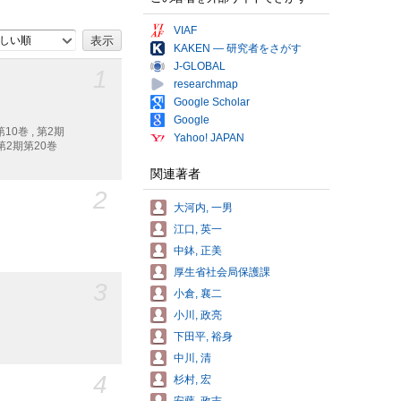
VIAF
しい順
KAKEN — 研究者をさがす
J-GLOBAL
1
researchmap
Google Scholar
Google
10巻 , 第2期
Yahoo! JAPAN
, 第2期第20巻
関連著者
2
大河内, 一男
江口, 英一
中鉢, 正美
厚生省社会局保護課
3
小倉, 襄二
小川, 政亮
下田平, 裕身
中川, 清
4
杉村, 宏