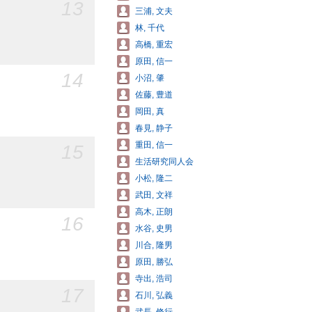
13
三浦, 文夫
林, 千代
高橋, 重宏
原田, 信一
14
小沼, 肇
佐藤, 豊道
岡田, 真
春見, 静子
重田, 信一
15
生活研究同人会
小松, 隆二
武田, 文祥
高木, 正朗
16
水谷, 史男
川合, 隆男
原田, 勝弘
寺出, 浩司
17
石川, 弘義