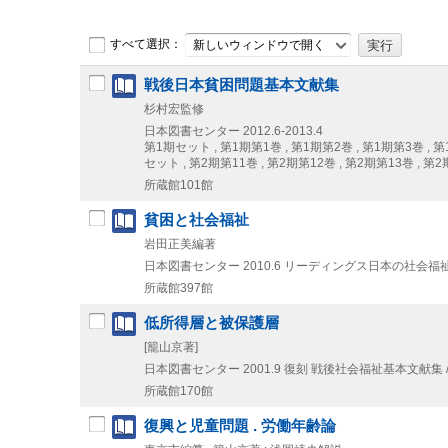
すべて選択：
新しいウィンドウで開く
戦後日本貧困問題基本文献集
杉村宏監修
日本図書センター
2012.6-2013.4
第1期セット , 第1期第1巻 , 第1期第2巻 , 第1期第3巻 , 第1
セット , 第2期第11巻 , 第2期第12巻 , 第2期第13巻 , 第2
所蔵館101館
貧困と社会福祉
岩田正美編著
日本図書センター
2010.6
リーディングス日本の社会福祉 
所蔵館397館
低所得層と被保護層
[籠山京著]
日本図書センター
2001.9
復刻
戦後社会福祉基本文献集 /
所蔵館170館
復興と児童問題 . 労働年齢論