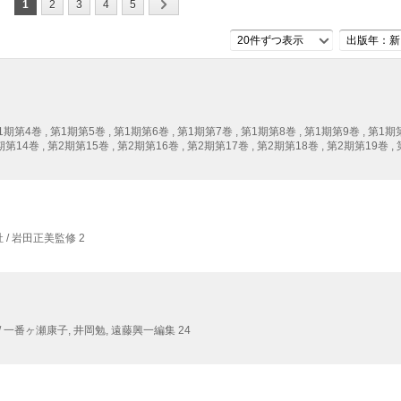
1
2
3
4
5
20件ずつ表示
出版年：新
期第4巻 , 第1期第5巻 , 第1期第6巻 , 第1期第7巻 , 第1期第8巻 , 第1期第9巻 , 第1期第
期第14巻 , 第2期第15巻 , 第2期第16巻 , 第2期第17巻 , 第2期第18巻 , 第2期第19巻 
/ 岩田正美監修 2
 一番ヶ瀬康子,
井岡勉,
遠藤興一編集 24