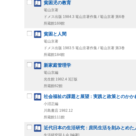
貧困児の教育
篭山京著
ドメス出版
1984.3
篭山京著作集 / 篭山京著 第6巻
所蔵館169館
貧困と人間
篭山京著
ドメス出版
1983.5
篭山京著作集 / 篭山京著 第3巻
所蔵館184館
新家庭管理学
篭山京編
光生館
1982.4
3訂版
所蔵館62館
社会福祉の課題と展望 : 実践と政策とのかか
小沼正編
川島書店
1982.12
所蔵館111館
近代日本の生活研究 : 庶民生活を刻みとめた
生活研究同人会 [編著]