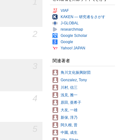
1
VIAF
KAKEN — 研究者をさがす
J-GLOBAL
researchmap
2
Google Scholar
Google
Yahoo! JAPAN
関連著者
3
角川文化振興財団
Gonzalez, Tony
川村, 信三
浅見, 雅一
4
原田, 亜希子
大友, 一雄
新保, 淳乃
阿久根, 晋
5
中園, 成生