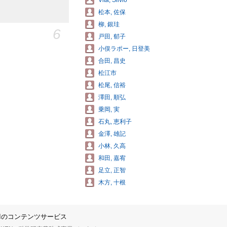
Vita, Silvio
松本, 佐保
柳, 銀珪
6
戸田, 郁子
小俣ラポー, 日登美
合田, 昌史
松江市
松尾, 信裕
澤田, 順弘
乗岡, 実
石丸, 恵利子
金澤, 雄記
小林, 久高
和田, 嘉宥
足立, 正智
木方, 十根
IIのコンテンツサービス