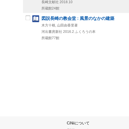
長崎文献社
2018.10
所蔵館24館
図説長崎の教会堂 : 風景のなかの建築
木方十根, 山田由香里著
河出書房新社
2016.2
ふくろうの本
所蔵館77館
CiNiiについて