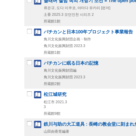
글래버 앨범 속의 개항기 조선 = The open ports of
류은규, 도다 이쿠코, 야마다 유카리 [편저]
土香
2025.3
모던인천 시리즈 2
所蔵館1館
バチカンと日本100年プロジェクト事業報告
角川文化振興財団企画・制作
角川文化振興財団
2023.3
所蔵館1館
バチカンに眠る日本の記憶
角川文化振興財団編
角川文化振興財団
2023.3
所蔵館2館
松江城研究
松江市
2021.3
3
所蔵館9館
鉄川与助の大工道具 : 長崎の教会堂に刻ま
山田由香里編著