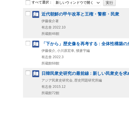
すべて選択：
新しいウィンドウで開く
近代朝鮮の甲午改革と王権・警察・民衆
伊藤俊介著
有志舎
2022.10
所蔵館46館
「下から」歴史像を再考する : 全体性構築
伊藤俊介, 小川原宏幸, 愼蒼宇編
有志舎
2022.3
所蔵館68館
日韓民衆史研究の最前線 : 新しい民衆史を求
アジア民衆史研究会, 歴史問題研究所編
有志舎
2015.12
所蔵館72館