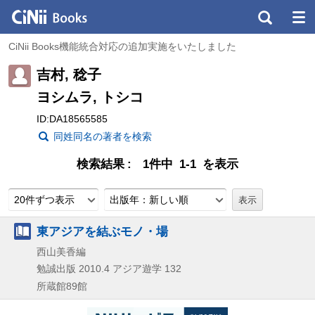
CiNii Books機能統合対応の追加実施をいたしました
吉村, 稔子
ヨシムラ, トシコ
ID:DA18565585
同姓同名の著者を検索
検索結果
1件中 1-1 を表示
20件ずつ表示
出版年：新しい順
東アジアを結ぶモノ・場
西山美香編
勉誠出版
2010.4
アジア遊学 132
所蔵館89館