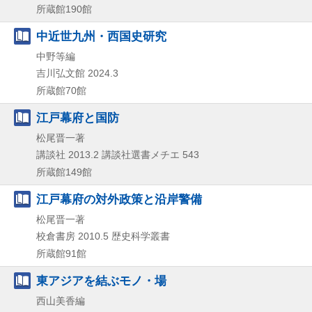
所蔵館190館
中近世九州・西国史研究
中野等編
吉川弘文館
2024.3
所蔵館70館
江戸幕府と国防
松尾晋一著
講談社
2013.2
講談社選書メチエ 543
所蔵館149館
江戸幕府の対外政策と沿岸警備
松尾晋一著
校倉書房
2010.5
歴史科学叢書
所蔵館91館
東アジアを結ぶモノ・場
西山美香編