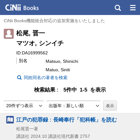
CiNii Books機能統合対応の追加実施をいたしました
松尾, 晋一
マツオ, シンイチ
ID:DA16999562
別名
Matsuo, Shinichi
Matuo, Siniti
同姓同名の著者を検索
検索結果
5件中 1-5 を表示
20件ずつ表示
出版年：新しい順
江戸の犯罪録 : 長崎奉行「犯科帳」を読む
松尾晋一著
講談社
2024.10
講談社現代新書 2757