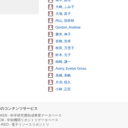
風早, 由佳
大崎, ふみ子
大場, 昌子
内山, 加奈枝
Gordon, Andrew
勝井, 伸子
岩橋, 浩幸
秋田, 万里子
鈴木, 元子
柿崎, 謙一
Avery, Evelyn Gross
高橋, 美帆
片渕, 悦久
小林, 正臣
IIのコンテンツサービス
AKEN - 科学研究費助成事業データベース
RDB - 学術機関リポジトリデータベース
II-REO - 電子リソースリポジトリ