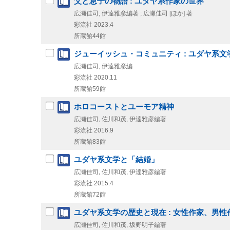
父と息子の物語 : ユダヤ系作家の世界
広瀬佳司, 伊達雅彦編著 ; 広瀬佳司 [ほか] 著
彩流社
2023.4
所蔵館44館
ジューイッシュ・コミュニティ : ユダヤ系
広瀬佳司, 伊達雅彦編
彩流社
2020.11
所蔵館59館
ホロコーストとユーモア精神
広瀬佳司, 佐川和茂, 伊達雅彦編著
彩流社
2016.9
所蔵館83館
ユダヤ系文学と「結婚」
広瀬佳司, 佐川和茂, 伊達雅彦編著
彩流社
2015.4
所蔵館72館
ユダヤ系文学の歴史と現在 : 女性作家、男
広瀬佳司, 佐川和茂, 坂野明子編著