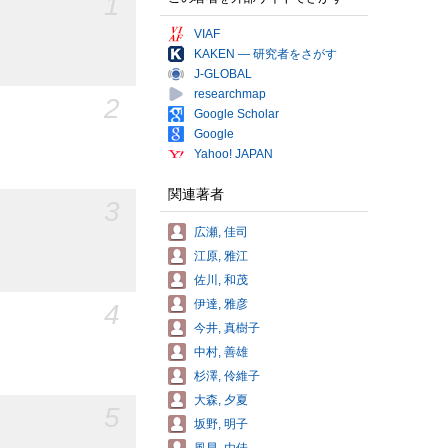
1
VIAF
KAKEN — 研究者をさがす
J-GLOBAL
researchmap
2
Google Scholar
Google
Yahoo! JAPAN
関連著者
3
広瀬, 佳司
江原, 雅江
佐川, 和茂
伊達, 雅彦
4
今井, 真樹子
中村, 善雄
杉澤, 伶維子
大森, 夕夏
5
坂野, 明子