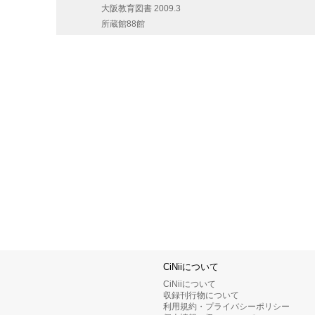
大阪教育図書
2009.3
所蔵館88館
CiNiiについて
CiNiiについて
収録刊行物について
利用規約・プライバシーポリシー