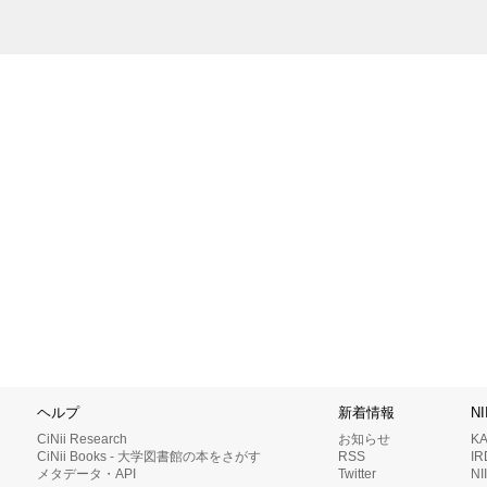
ヘルプ
新着情報
N
CiNii Research
お知らせ
K
CiNii Books - 大学図書館の本をさがす
RSS
I
メタデータ・API
Twitter
N