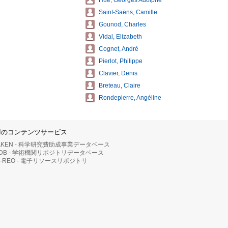
Hüe, Georges Adolphe
Saint-Saëns, Camille
Gounod, Charles
Vidal, Elizabeth
Cognet, André
Pierlot, Philippe
Clavier, Denis
Breteau, Claire
Rondepierre, Angéline
IIのコンテンツサービス
AKEN - 科学研究費助成事業データベース
RDB - 学術機関リポジトリデータベース
II-REO - 電子リソースリポジトリ