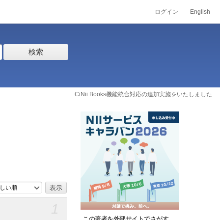
ログイン
English
検索
CiNii Books機能統合対応の追加実施をいたしました
しい順
1
この著者を外部サイトでさがす