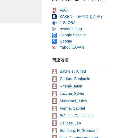
VIAF
KAKEN — 研究者をさがす
J-GLOBAL
researchmap
Google Scholar
Google
Yahoo! JAPAN
関連著者
Bachelet, Alfred
Godard, Benjamin
Rhené-Baton
Lazzari, Sylvio
Massenet, Jules
Pierné, Gabriel
Brăiloiu, Constantin
Delibes, Léo
Bemberg, H. (Herman)