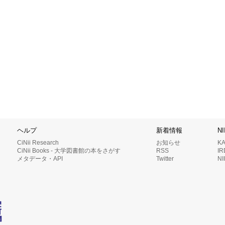
ヘルプ
新着情報
N
CiNii Research
お知らせ
K
CiNii Books - 大学図書館の本をさがす
RSS
I
メタデータ・API
Twitter
N