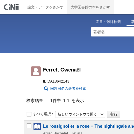
論文・データをさがす
大学図書館の本をさがす
図書・雑誌検索
Ferret, Gwenaël
ID:DA18642143
同姓同名の著者を検索
検索結果
1件中 1-1 を表示
すべて選択：
新しいウィンドウで開く
Le rossignol et la rose = The nightingale an
Alfred Bachelet ... [et al.]