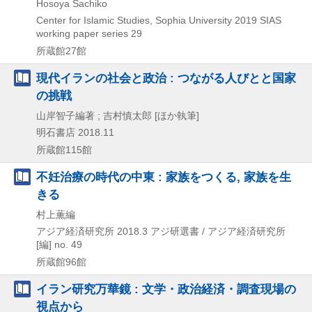
Hosoya Sachiko
Center for Islamic Studies, Sophia University
2019
SIAS
working paper series 29
所蔵館27館
現代イランの社会と政治 : つながる人びとと国家
の挑戦
山岸智子編著 ; 吉村慎太郎 [ほか執筆]
明石書店
2018.11
所蔵館115館
不妊治療の時代の中東 : 家族をつくる, 家族を生
きる
村上薫編
アジア経済研究所
2018.3
アジ研選書 / アジア経済研究所
[編] no. 49
所蔵館96館
イラン研究万華鏡 : 文学・政治経済・調査現場の
視点から