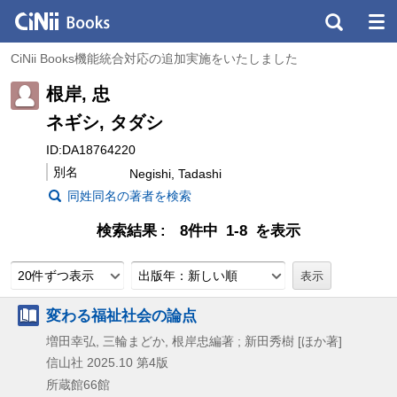
CiNii Books機能統合対応の追加実施をいたしました
根岸, 忠
ネギシ, タダシ
ID:DA18764220
別名
Negishi, Tadashi
同姓同名の著者を検索
検索結果
8件中 1-8 を表示
20件ずつ表示
出版年：新しい順
変わる福祉社会の論点
増田幸弘, 三輪まどか, 根岸忠編著 ; 新田秀樹 [ほか著]
信山社
2025.10
第4版
所蔵館66館