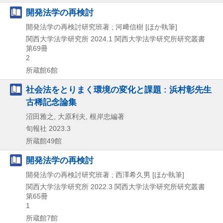
開発法学の再検討
開発法学の再検討研究班著 ; 河﨑信樹 [ほか執筆]
関西大学法学研究所
2024.1
関西大学法学研究所研究叢書
第69冊
2
所蔵館6館
社会法をとりまく環境の変化と課題 : 浜村彰先生
古稀記念論集
沼田雅之, 大原利夫, 根岸忠編著
旬報社
2023.3
所蔵館49館
開発法学の再検討
開発法学の再検討研究班著 ; 西澤希久男 [ほか執筆]
関西大学法学研究所
2022.3
関西大学法学研究所研究叢書
第65冊
1
所蔵館7館