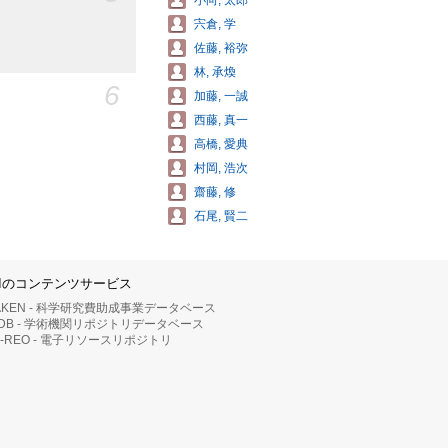
小向, 太郎
宍倉, 学
佐藤, 裕弥
林, 承煥
6
加藤, 一誠
西藤, 真一
高橋, 愛典
村岡, 浩次
齋藤, 修
石尾, 賢二
IIのコンテンツサービス
AKEN - 科学研究費助成事業データベース
RDB - 学術機関リポジトリデータベース
II-REO - 電子リソースリポジトリ