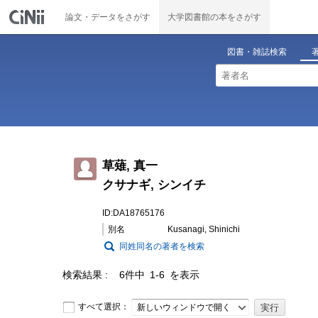
論文・データをさがす
大学図書館の本をさがす
図書・雑誌検索
草薙, 真一
クサナギ, シンイチ
ID:DA18765176
別名
Kusanagi, Shinichi
同姓同名の著者を検索
検索結果
6件中 1-6 を表示
すべて選択：
新しいウィンドウで開く