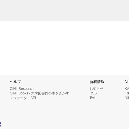
ヘルプ
新着情報
N
CiNii Research
お知らせ
K
CiNii Books - 大学図書館の本をさがす
RSS
I
メタデータ・API
Twitter
N