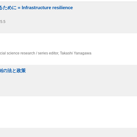
nfrastructure resilience
5.5
al science research / series editor,
Takashi Yanagawa
規制の法と政策