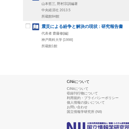
山本哲三, 野村宗訓編著
中央経済社
2013.5
所蔵館84館
震災による紛争と解決の現状 : 研究報告書
代表者 齋藤修[編]
神戸商科大学
[1998]
所蔵館1館
CiNiiについて
CiNiiについて
収録刊行物について
利用規約・プライバシーポリシー
個人情報の扱いについて
お問い合わせ
国立情報学研究所 (NII)