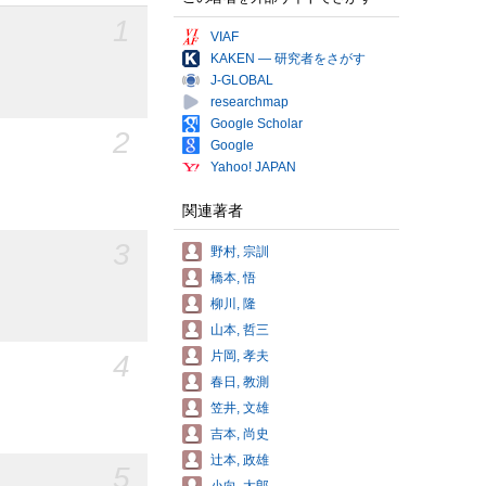
1
VIAF
KAKEN — 研究者をさがす
J-GLOBAL
researchmap
Google Scholar
2
Google
Yahoo! JAPAN
関連著者
3
野村, 宗訓
橋本, 悟
柳川, 隆
山本, 哲三
片岡, 孝夫
4
春日, 教測
笠井, 文雄
吉本, 尚史
辻本, 政雄
5