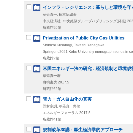
インフラ・レジリエンス : 暮らしと環境を守るために = I
草薙真一, 橋本悟編著
中央経済社 , 中央経済グループパブリッシング(発売)
202
所蔵館95館
Privatization of Public City Gas Utilities
Shinichi Kusanagi, Takashi Yanagawa
Springer
c2021
Kobe University monograph series in soci
所蔵館2館
米国エネルギー法の研究 : 経済規制と環境
草薙真一著
白桃書房
2017.5
所蔵館62館
電力・ガス自由化の真実
野村宗訓, 草薙真一共著
エネルギーフォーラム
2017.5
所蔵館41館
規制改革30講 : 厚生経済学的アプローチ