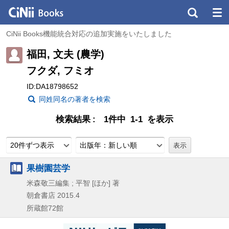
CiNii Books機能統合対応の追加実施をいたしました
福田, 文夫 (農学)
フクダ, フミオ
ID:DA18798652
同姓同名の著者を検索
検索結果
1件中 1-1 を表示
20件ずつ表示
出版年：新しい順
果樹園芸学
米森敬三編集 ; 平智 [ほか] 著
朝倉書店
2015.4
所蔵館72館