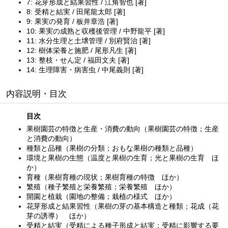
7: 花芽形成と結果習性 / 江角智也 [著]
8: 受精と結実 / 田尾龍太郎 [著]
9: 果実の発育 / 板井章浩 [著]
10: 果実の成熟と収穫後管理 / 中野龍平 [著]
11: 水分生理と土壌管理 / 別府賢治 [著]
12: 樹体栄養と施肥 / 尾形凡生 [著]
13: 整枝・せん定 / 福田文夫 [著]
14: 生理障害・病害虫 / 中尾義則 [著]
内容説明・目次
目次
果樹園芸の特徴と生産・消費の動向（果樹園芸の特徴；生産
と消費の動向）
種類と品種（果樹の分類；おもな果樹の種類と品種）
環境と果樹の生態（温度と果樹の生育；光と果樹の生育 ほ
か）
育種（果樹育種の現状；果樹育種の特徴 ほか）
繁殖（種子繁殖と栄養繁殖；栄養繁殖 ほか）
開園と植栽（園地の整備；栽植の様式 ほか）
花芽形成と結果習性（果樹の芽の基本構造と種類；花成（花
芽の誘導） ほか）
受精と結実（受精による種子形成と結実；受精に影響する要