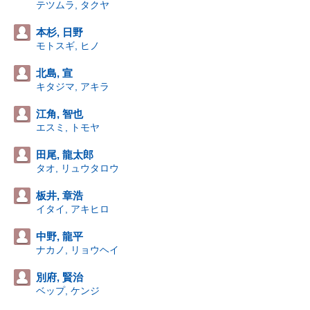
テツムラ, タクヤ
本杉, 日野
モトスギ, ヒノ
北島, 宣
キタジマ, アキラ
江角, 智也
エスミ, トモヤ
田尾, 龍太郎
タオ, リュウタロウ
板井, 章浩
イタイ, アキヒロ
中野, 龍平
ナカノ, リョウヘイ
別府, 賢治
ベップ, ケンジ