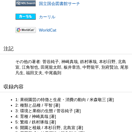
国立国会図書館サーチ
カーリル
WorldCat
注記
その他の著者: 菅谷純子, 神崎真哉, 鉄村琢哉, 本杉日野, 北島
宣, 江角智也, 田尾龍太郎, 板井章浩, 中野龍平, 別府賢治, 尾形
凡生, 福田文夫, 中尾義則
収録内容
1: 果樹園芸の特徴と生産・消費の動向 / 米森敬三 [著]
2: 種類と品種 / 平智 [著]
3: 環境と果樹の生態 / 菅谷純子 [著]
4: 育種 / 神崎真哉 [著]
5: 繁殖 / 鉄村琢哉 [著]
6: 開園と植栽 / 本杉日野, 北島宣 [著]