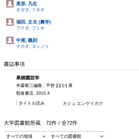
尾形, 凡生
オガタ, ツネオ
福田, 文夫 (農学)
フクダ, フミオ
中尾, 義則
ナカオ, ヨシノリ
書誌事項
果樹園芸学
米森敬三編集 ; 平智 [ほか] 著
朝倉書店, 2015.4
タイトル読み
カジュ エンゲイガク
大学図書館所蔵
72
件 /
全
72
件
すべての地域
すべての図書館