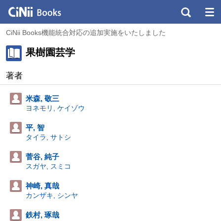
CiNii Books機能統合対応の追加実施をいたしました
果樹園芸学
著者
米森, 敬三
ヨネモリ, ケイゾウ
平, 智
タイラ, サトシ
菅谷, 純子
スガヤ, スミコ
神崎, 真哉
カンザキ, シンヤ
鉄村, 琢哉