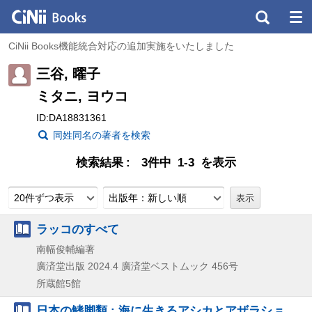
CiNii Books機能統合対応の追加実施をいたしました
三谷, 曜子
ミタニ, ヨウコ
ID:DA18831361
同姓同名の著者を検索
検索結果
3件中 1-3 を表示
20件ずつ表示
出版年：新しい順
ラッコのすべて
南幅俊輔編著
廣済堂出版
2024.4
廣済堂ベストムック 456号
所蔵館5館
日本の鰭脚類 : 海に生きるアシカとアザラシ =