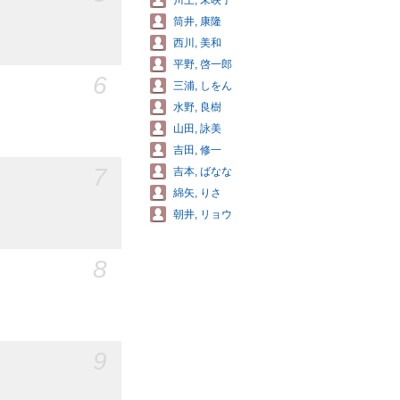
川上, 未映子
筒井, 康隆
西川, 美和
平野, 啓一郎
6
三浦, しをん
水野, 良樹
山田, 詠美
吉田, 修一
7
吉本, ばなな
綿矢, りさ
朝井, リョウ
8
9