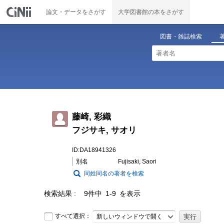
論文・データをさがす
大学図書館の本をさがす
図書・雑誌検索
藤崎, 彩織
フジサキ, サオリ
ID:DA18941326
別名
Fujisaki, Saori
同姓同名の著者を検索
検索結果
9件中 1-9 を表示
すべて選択：
新しいウィンドウで開く