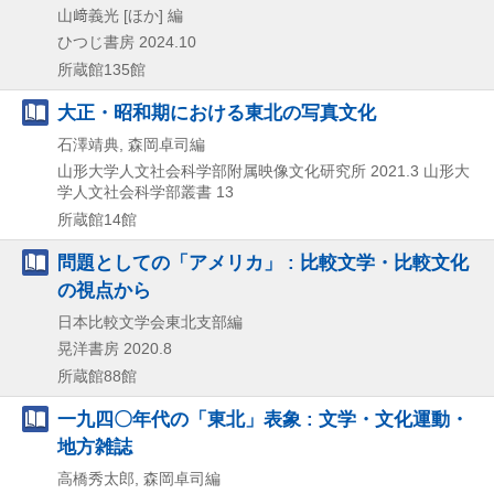
山﨑義光 [ほか] 編
ひつじ書房
2024.10
所蔵館135館
大正・昭和期における東北の写真文化
石澤靖典, 森岡卓司編
山形大学人文社会科学部附属映像文化研究所
2021.3
山形大
学人文社会科学部叢書 13
所蔵館14館
問題としての「アメリカ」 : 比較文学・比較文化
の視点から
日本比較文学会東北支部編
晃洋書房
2020.8
所蔵館88館
一九四〇年代の「東北」表象 : 文学・文化運動・
地方雑誌
高橋秀太郎, 森岡卓司編