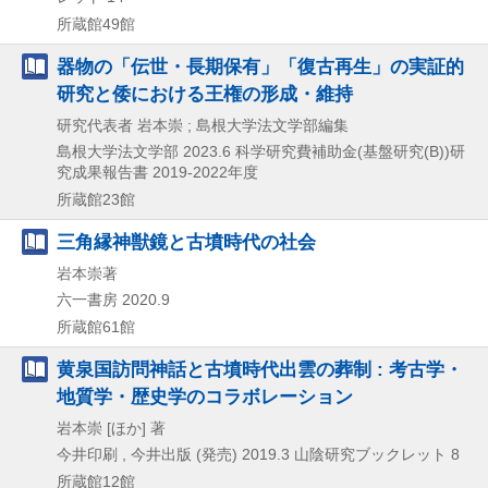
所蔵館49館
器物の「伝世・長期保有」「復古再生」の実証的
研究と倭における王権の形成・維持
研究代表者 岩本崇 ; 島根大学法文学部編集
島根大学法文学部
2023.6
科学研究費補助金(基盤研究(B))研
究成果報告書 2019-2022年度
所蔵館23館
三角縁神獣鏡と古墳時代の社会
岩本崇著
六一書房
2020.9
所蔵館61館
黄泉国訪問神話と古墳時代出雲の葬制 : 考古学・
地質学・歴史学のコラボレーション
岩本崇 [ほか] 著
今井印刷 , 今井出版 (発売)
2019.3
山陰研究ブックレット 8
所蔵館12館