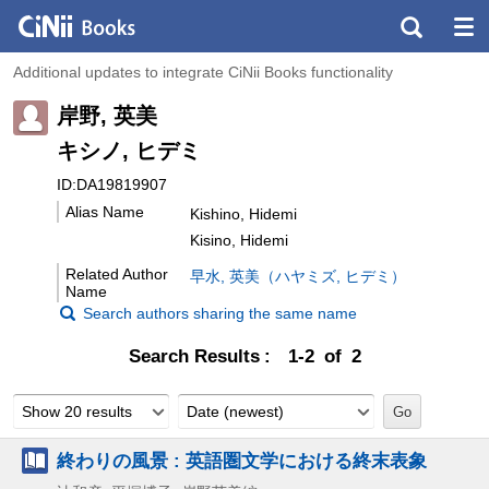
Additional updates to integrate CiNii Books functionality
岸野, 英美
キシノ, ヒデミ
ID:DA19819907
Alias Name
Kishino, Hidemi
Kisino, Hidemi
Related Author
早水, 英美（ハヤミズ, ヒデミ）
Name
Search authors sharing the same name
Search Results
1-2 of 2
Show 20 results
Date (newest)
終わりの風景 : 英語圏文学における終末表象