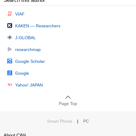
Search this author
VIAF
KAKEN — Researchers
J-GLOBAL
researchmap
Google Scholar
Google
Yahoo! JAPAN
Page Top
Smart Phone
|
PC
About CiNii