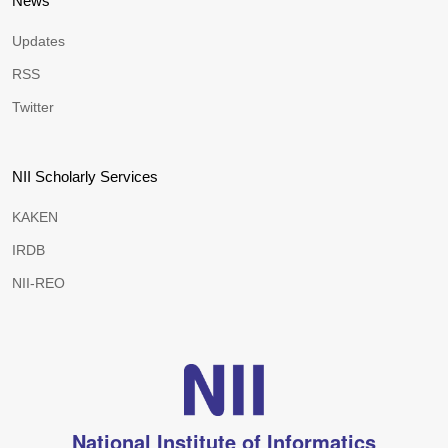
News
Updates
RSS
Twitter
NII Scholarly Services
KAKEN
IRDB
NII-REO
National Institute of Informatics