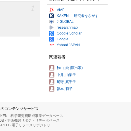
1
VIAF
KAKEN — 研究者をさがす
J-GLOBAL
researchmap
Google Scholar
Google
Yahoo! JAPAN
関連著者
秋山, 純 (演出家)
中井, 由梨子
尾野, 真千子
福本, 莉子
IIのコンテンツサービス
AKEN - 科学研究費助成事業データベース
RDB - 学術機関リポジトリデータベース
II-REO - 電子リソースリポジトリ