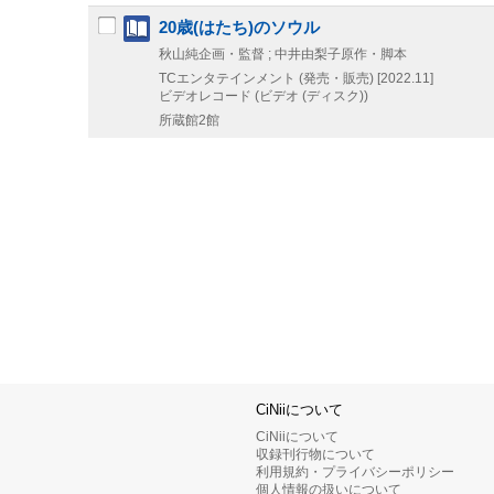
20歳(はたち)のソウル
秋山純企画・監督 ; 中井由梨子原作・脚本
TCエンタテインメント (発売・販売)
[2022.11]
ビデオレコード (ビデオ (ディスク))
所蔵館2館
CiNiiについて
CiNiiについて
収録刊行物について
利用規約・プライバシーポリシー
個人情報の扱いについて