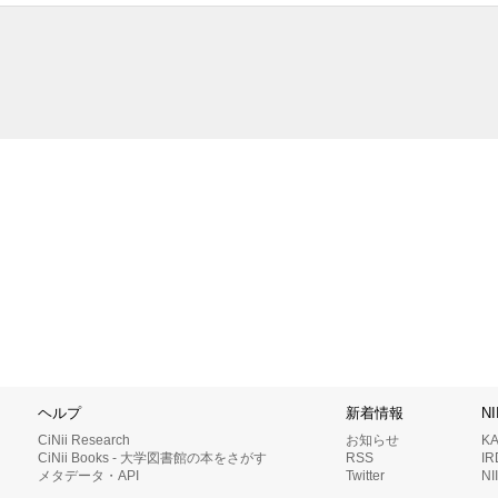
ヘルプ
新着情報
N
CiNii Research
お知らせ
K
CiNii Books - 大学図書館の本をさがす
RSS
I
メタデータ・API
Twitter
N