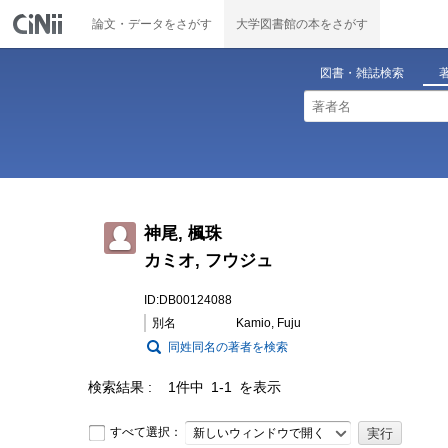
論文・データをさがす
大学図書館の本をさがす
図書・雑誌検索
神尾, 楓珠
カミオ, フウジュ
ID:DB00124088
別名
Kamio, Fuju
同姓同名の著者を検索
検索結果
1件中 1-1 を表示
すべて選択：
新しいウィンドウで開く