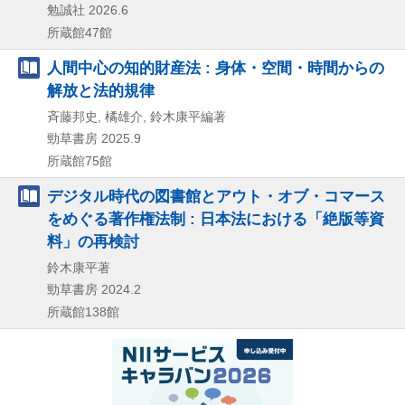
勉誠社
2026.6
所蔵館47館
人間中心の知的財産法 : 身体・空間・時間からの
解放と法的規律
斉藤邦史, 橘雄介, 鈴木康平編著
勁草書房
2025.9
所蔵館75館
デジタル時代の図書館とアウト・オブ・コマース
をめぐる著作権法制 : 日本法における「絶版等資
料」の再検討
鈴木康平著
勁草書房
2024.2
所蔵館138館