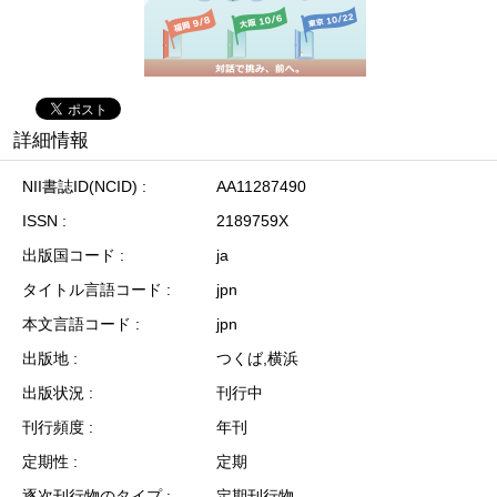
詳細情報
NII書誌ID(NCID)
AA11287490
ISSN
2189759X
出版国コード
ja
タイトル言語コード
jpn
本文言語コード
jpn
出版地
つくば,横浜
出版状況
刊行中
刊行頻度
年刊
定期性
定期
逐次刊行物のタイプ
定期刊行物