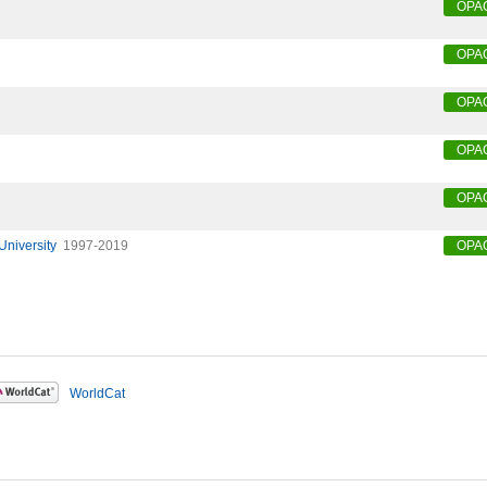
OPA
OPA
OPA
OPA
OPA
University
1997-2019
OPA
WorldCat