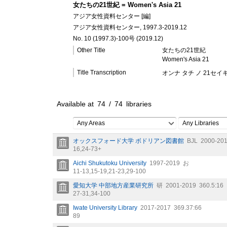
女たちの21世紀 = Women's Asia 21
アジア女性資料センター [編]
アジア女性資料センター, 1997.3-2019.12
No. 10 (1997.3)-100号 (2019.12)
Other Title
女たちの21世紀
Women's Asia 21
Title Transcription
オンナ タチ ノ 21セイ
Available at
74
/
74
libraries
Any Areas
Any Libraries
オックスフォード大学 ボドリアン図書館
BJL
2000-20
16,
24-73+
Aichi Shukutoku University
1997-2019
お
11-13,
15-19,
21-23,
29-100
愛知大学 中部地方産業研究所
研
2001-2019
360.5:16
27-31,
34-100
Iwate University Library
2017-2017
369.37:66
89