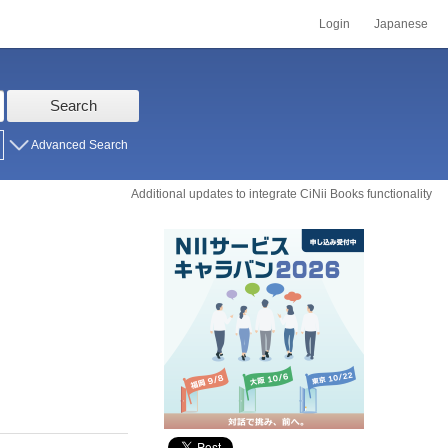
Login
Japanese
Search
Advanced Search
Additional updates to integrate CiNii Books functionality