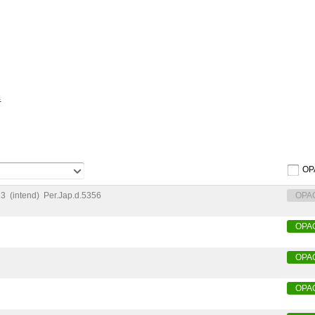
キ
OP
13
(intend)
Per.Jap.d.5356
OPA
OPA
OPA
OPA