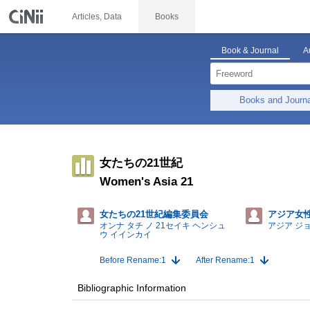
Articles, Data
Books
Book & Journal
A
Books and Journ
女たちの21世紀
Women's Asia 21
女たちの21世紀編集委員会
アジア女
オンナ タチ ノ 21セイキ ヘンシュ
アジア ジ
ウ イインカイ
Before Rename:1
After Rename:1
Bibliographic Information