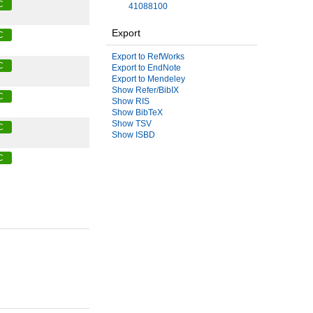
C
41088100
Export
C
Export to RefWorks
C
Export to EndNote
Export to Mendeley
Show Refer/BibIX
C
Show RIS
Show BibTeX
Show TSV
C
Show ISBD
C