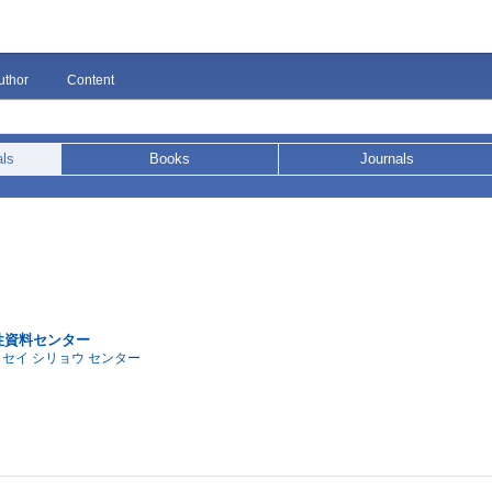
uthor
Content
als
Books
Journals
性資料センター
ョセイ シリョウ センター