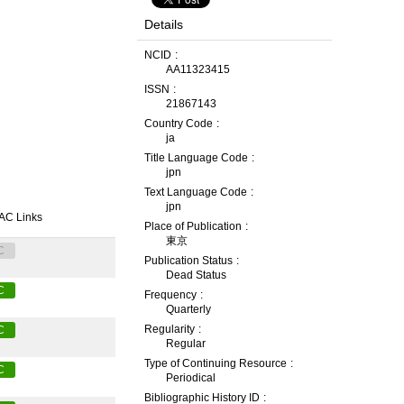
Details
NCID
AA11323415
ISSN
21867143
Country Code
ja
Title Language Code
jpn
Text Language Code
jpn
AC Links
Place of Publication
東京
C
Publication Status
Dead Status
C
Frequency
Quarterly
Regularity
C
Regular
Type of Continuing Resource
C
Periodical
Bibliographic History ID