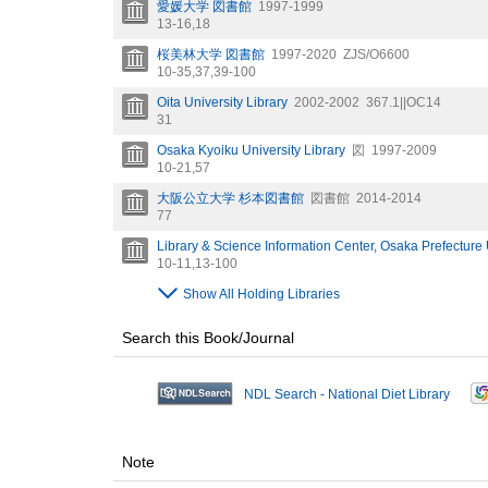
愛媛大学 図書館
1997-1999
13-16,
18
桜美林大学 図書館
1997-2020
ZJS/O6600
10-35,
37,
39-100
Oita University Library
2002-2002
367.1||OC14
31
Osaka Kyoiku University Library
図
1997-2009
10-21,
57
大阪公立大学 杉本図書館
図書館
2014-2014
77
Library & Science Information Center, Osaka Prefecture 
10-11,
13-100
Show All Holding Libraries
Search this Book/Journal
NDL Search - National Diet Library
Note