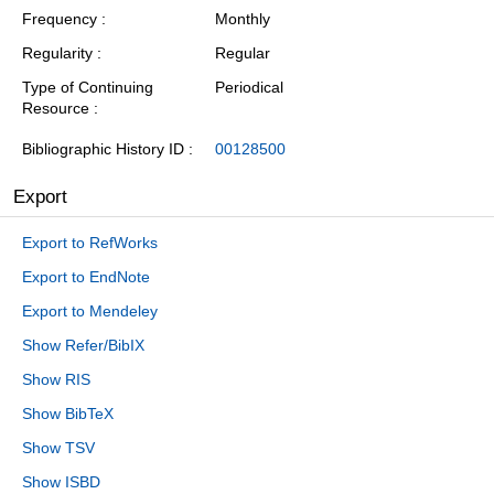
Frequency
Monthly
Regularity
Regular
Type of Continuing
Periodical
Resource
Bibliographic History ID
00128500
Export
Export to RefWorks
Export to EndNote
Export to Mendeley
Show Refer/BibIX
Show RIS
Show BibTeX
Show TSV
Show ISBD