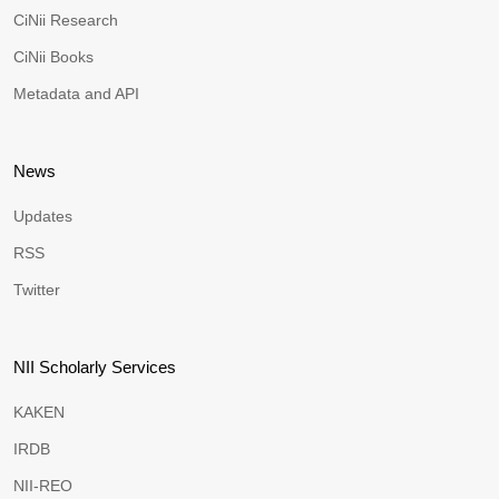
CiNii Research
CiNii Books
Metadata and API
News
Updates
RSS
Twitter
NII Scholarly Services
KAKEN
IRDB
NII-REO