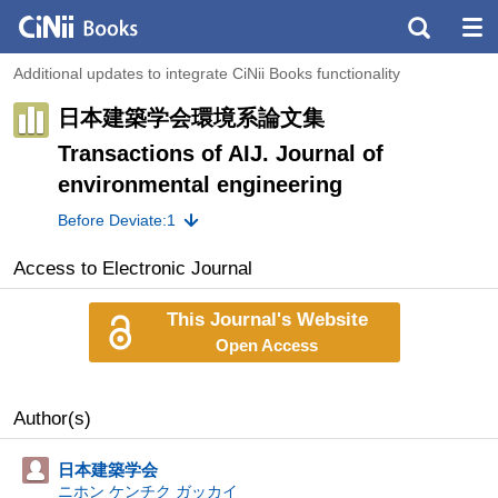
Additional updates to integrate CiNii Books functionality
日本建築学会環境系論文集
Transactions of AIJ. Journal of
environmental engineering
Before Deviate:1
Access to Electronic Journal
This Journal's Website
Open Access
Author(s)
日本建築学会
ニホン ケンチク ガッカイ