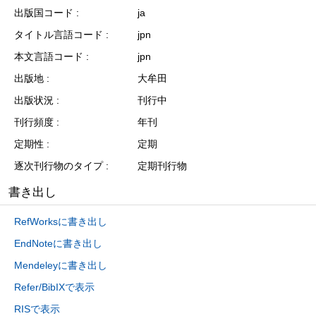
出版国コード
ja
タイトル言語コード
jpn
本文言語コード
jpn
出版地
大牟田
出版状況
刊行中
刊行頻度
年刊
定期性
定期
逐次刊行物のタイプ
定期刊行物
書き出し
RefWorksに書き出し
EndNoteに書き出し
Mendeleyに書き出し
Refer/BibIXで表示
RISで表示