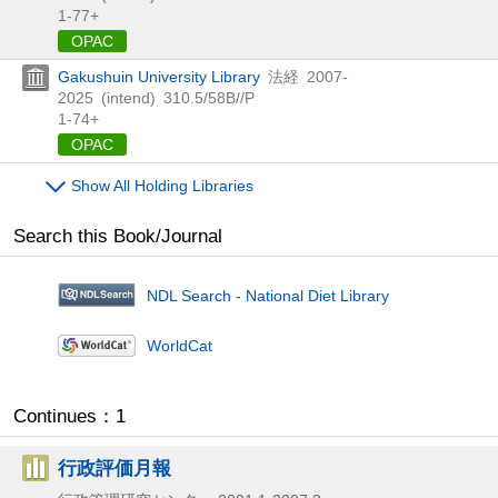
1-77+
OPAC
Gakushuin University Library
法経
2007-
2025
(intend)
310.5/58B//P
1-74+
OPAC
Show All Holding Libraries
Search this Book/Journal
NDL Search - National Diet Library
WorldCat
Continues：1
行政評価月報