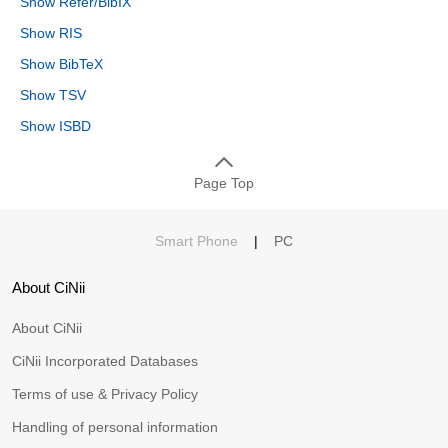
Show Refer/BibIX
Show RIS
Show BibTeX
Show TSV
Show ISBD
Page Top
Smart Phone
|
PC
About CiNii
About CiNii
CiNii Incorporated Databases
Terms of use & Privacy Policy
Handling of personal information