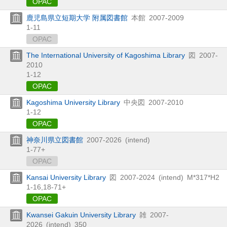
OPAC
鹿児島県立短期大学 附属図書館
本館
2007-2009
1-11
OPAC
The International University of Kagoshima Library
図
2007-
2010
1-12
OPAC
Kagoshima University Library
中央図
2007-2010
1-12
OPAC
神奈川県立図書館
2007-2026
(intend)
1-77+
OPAC
Kansai University Library
図
2007-2024
(intend)
M*317*H2
1-16,
18-71+
OPAC
Kwansei Gakuin University Library
雑
2007-
2026
(intend)
350