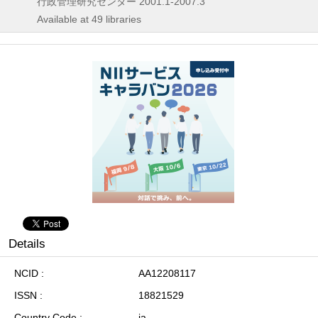
行政管理研究センター
2001.1-2007.3
Available at 49 libraries
Details
NCID
AA12208117
ISSN
18821529
Country Code
ja