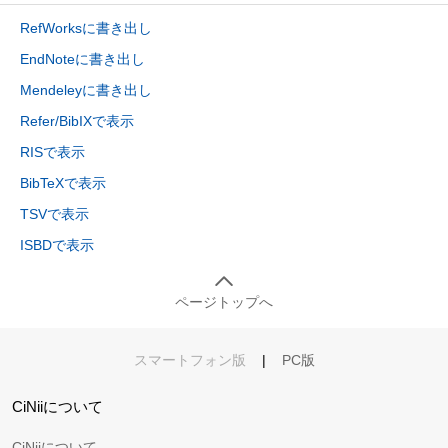
RefWorksに書き出し
EndNoteに書き出し
Mendeleyに書き出し
Refer/BibIXで表示
RISで表示
BibTeXで表示
TSVで表示
ISBDで表示
ページトップへ
スマートフォン版
|
PC版
CiNiiについて
CiNiiについて