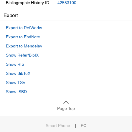
Bibliographic History ID
42553100
Export
Export to RefWorks
Export to EndNote
Export to Mendeley
Show Refer/BibIX
Show RIS
Show BibTeX
Show TSV
Show ISBD
Page Top
Smart Phone
|
PC