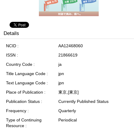
Details
NCID
AA12468060
ISSN
21866619
Country Code
ja
Title Language Code
jpn
Text Language Code
jpn
Place of Publication
東京,[東京]
Publication Status
Currently Published Status
Frequency
Quarterly
Type of Continuing
Periodical
Resource