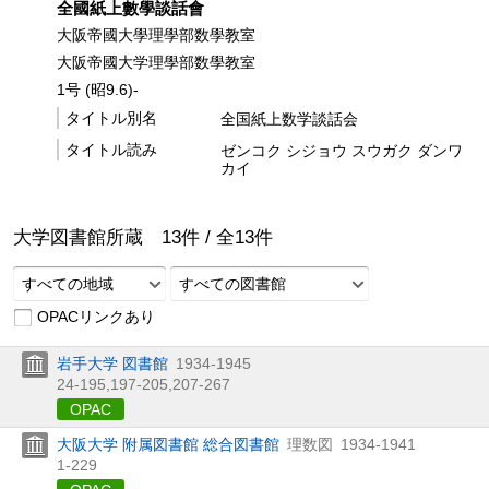
全國紙上數學談話會
大阪帝國大學理學部数學教室
大阪帝國大学理學部数學教室
1号 (昭9.6)-
タイトル別名
全国紙上数学談話会
タイトル読み
ゼンコク シジョウ スウガク ダンワ
カイ
大学図書館所蔵
13
件 /
全
13
件
すべての地域
すべての図書館
OPACリンクあり
岩手大学 図書館
1934-1945
24-195,
197-205,
207-267
OPAC
大阪大学 附属図書館 総合図書館
理数図
1934-1941
1-229