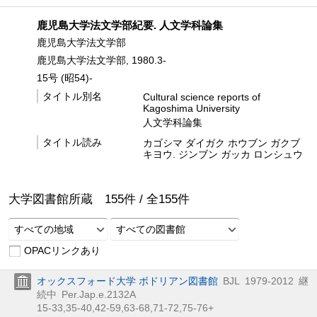
鹿児島大学法文学部紀要. 人文学科論集
鹿児島大学法文学部
鹿児島大学法文学部, 1980.3-
15号 (昭54)-
タイトル別名
Cultural science reports of
Kagoshima University
人文学科論集
タイトル読み
カゴシマ ダイガク ホウブン ガクブ
キヨウ. ジンブン ガッカ ロンシュウ
大学図書館所蔵
155
件 /
全
155
件
すべての地域
すべての図書館
OPACリンクあり
オックスフォード大学 ボドリアン図書館
BJL
1979-2012
継
続中
Per.Jap.e.2132A
15-33,
35-40,
42-59,
63-68,
71-72,
75-76+