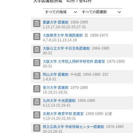
大学図書館所蔵
41
件 /
全
41
件
すべての地域
すべての図書館
愛媛大学 図書館
1956-1985
1,
15,
17,
19-20,
22-25,
27-31
大阪教育大学 附属図書館
図
1958-1973
4,
7-8,
10-11,
13,
14-19
大阪公立大学 中百舌鳥図書館
1984-1985
30-31
大阪大学 大学院人間科学研究科 図書室
1975-1985
20-31
岡山大学 図書館
中央図
1956-1985
Z37
1-6,
8-31
香川大学 図書館
1970-1985
15-19,
21-28,
31
九州大学 中央図書館
1958-1985
4,
11,
13-15,
19-31
京都大学 教育学部 図書室
1958-1985
紀要
4,
13-14,
20-22,
26-31
県立広島大学 学術情報センター図書館
1978-1985
20-23,
26-31