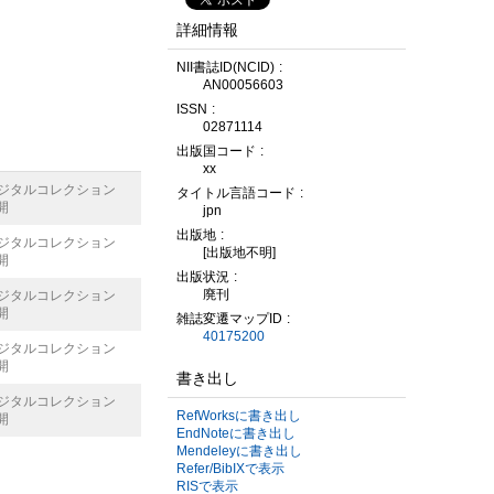
詳細情報
NII書誌ID(NCID)
AN00056603
ISSN
02871114
出版国コード
xx
デジタルコレクション
タイトル言語コード
開
jpn
出版地
デジタルコレクション
[出版地不明]
開
出版状況
廃刊
デジタルコレクション
開
雑誌変遷マップID
40175200
デジタルコレクション
開
書き出し
デジタルコレクション
RefWorksに書き出し
開
EndNoteに書き出し
Mendeleyに書き出し
Refer/BibIXで表示
RISで表示