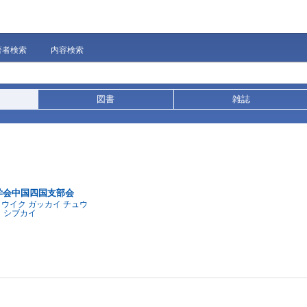
著者検索
内容検索
図書
雑誌
学会中国四国支部会
ョウイク ガッカイ チュウ
ク シブカイ