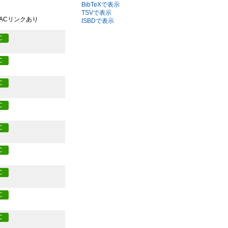
BibTeXで表示
TSVで表示
PACリンクあり
ISBDで表示
C
C
C
C
C
C
C
C
C