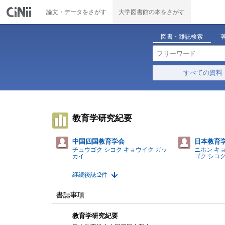
論文・データをさがす
大学図書館の本をさがす
図書・雑誌検索
すべての資料
教育学研究紀要
中国四国教育学会
日本教育
チュウゴク シコク キョウイク ガッ
ニホン キ
カイ
ゴク シコ
継続後誌:2件
書誌事項
教育学研究紀要