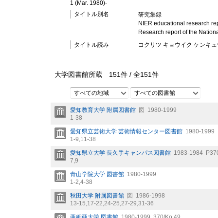
1 (Mar. 1980)-
タイトル別名
研究集録
NIER educational research re
Research report of the Nationa
タイトル読み
コクリツ キョウイク ケンキュ
大学図書館所蔵
151
件 /
全
151
件
すべての地域
すべての図書館
愛知教育大学 附属図書館
図
1980-1999
1-38
愛知県立芸術大学 芸術情報センター図書館
1980-1999
1-9,
11-38
愛知県立大学 長久手キャンパス図書館
1983-1984
P37
7,
9
青山学院大学 図書館
1980-1999
1-2,
4-38
秋田大学 附属図書館
図
1986-1998
13-15,
17-22,
24-25,
27-29,
31-36
亜細亜大学 図書館
1980-1999
370/Ko 49