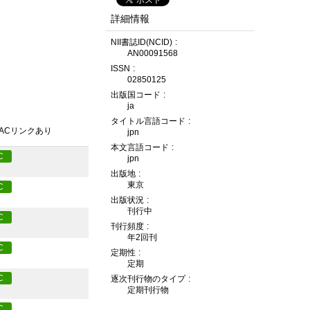
詳細情報
NII書誌ID(NCID)
AN00091568
ISSN
02850125
出版国コード
ja
タイトル言語コード
PACリンクあり
jpn
本文言語コード
C
jpn
出版地
東京
C
出版状況
刊行中
C
刊行頻度
年2回刊
C
定期性
定期
C
逐次刊行物のタイプ
定期刊行物
C