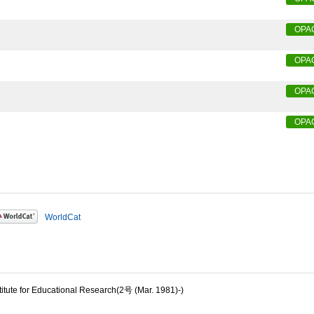
OPA
OPA
OPA
OPA
WorldCat
te for Educational Research(2号 (Mar. 1981)-)