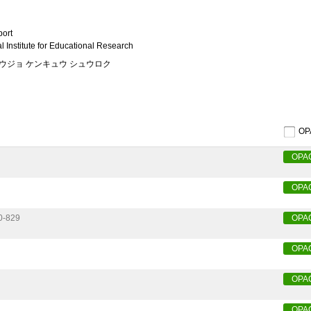
port
l Institute for Educational Research
ウジョ ケンキュウ シュウロク
O
OPA
OPA
0-829
OPA
OPA
OPA
OPA