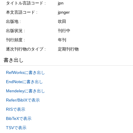
タイトル言語コード
jpn
本文言語コード
jpnger
出版地
吹田
出版状況
刊行中
刊行頻度
年刊
逐次刊行物のタイプ
定期刊行物
書き出し
RefWorksに書き出し
EndNoteに書き出し
Mendeleyに書き出し
Refer/BibIXで表示
RISで表示
BibTeXで表示
TSVで表示