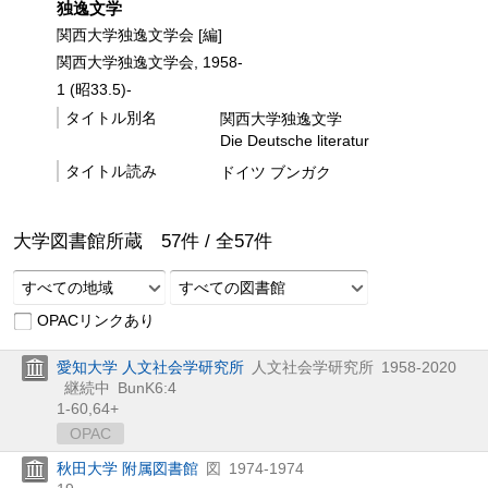
独逸文学
関西大学独逸文学会 [編]
関西大学独逸文学会, 1958-
1 (昭33.5)-
タイトル別名
関西大学独逸文学
Die Deutsche literatur
タイトル読み
ドイツ ブンガク
大学図書館所蔵
57
件 /
全
57
件
すべての地域
すべての図書館
OPACリンクあり
愛知大学 人文社会学研究所
人文社会学研究所
1958-2020
継続中
BunK6:4
1-60,
64+
OPAC
秋田大学 附属図書館
図
1974-1974