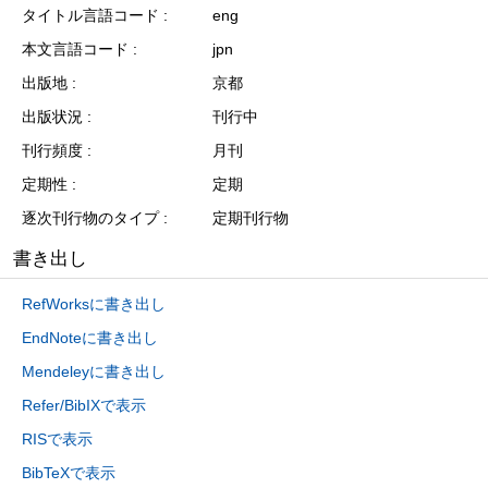
タイトル言語コード
eng
本文言語コード
jpn
出版地
京都
出版状況
刊行中
刊行頻度
月刊
定期性
定期
逐次刊行物のタイプ
定期刊行物
書き出し
RefWorksに書き出し
EndNoteに書き出し
Mendeleyに書き出し
Refer/BibIXで表示
RISで表示
BibTeXで表示