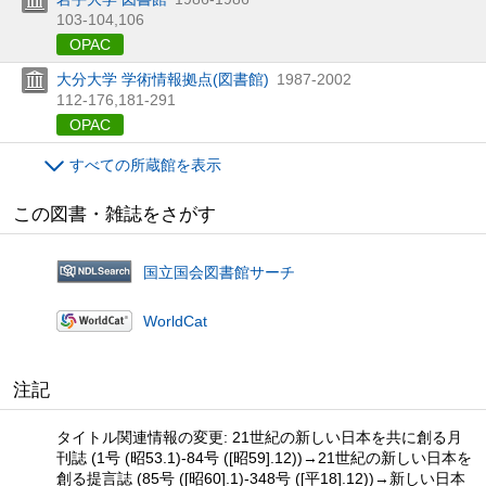
103-104,
106
OPAC
大分大学 学術情報拠点(図書館)
1987-2002
112-176,
181-291
OPAC
すべての所蔵館を表示
この図書・雑誌をさがす
国立国会図書館サーチ
WorldCat
注記
タイトル関連情報の変更: 21世紀の新しい日本を共に創る月
刊誌 (1号 (昭53.1)-84号 ([昭59].12))→21世紀の新しい日本を
創る提言誌 (85号 ([昭60].1)-348号 ([平18].12))→新しい日本