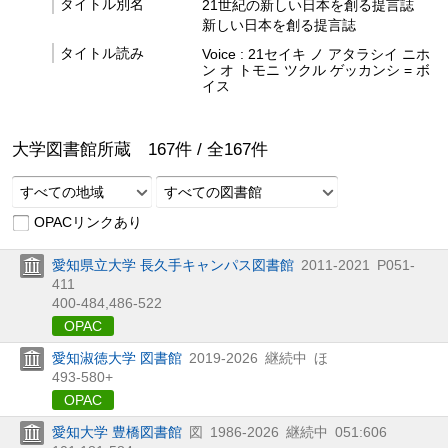
タイトル別名
21世紀の新しい日本を創る提言誌
新しい日本を創る提言誌
タイトル読み
Voice : 21セイキ ノ アタラシイ ニホ
ン オ トモニ ツクル ゲッカンシ = ボ
イス
大学図書館所蔵
167
件 /
全
167
件
すべての地域
すべての図書館
OPACリンクあり
愛知県立大学 長久手キャンパス図書館
2011-2021
P051-
411
400-484,
486-522
OPAC
愛知淑徳大学 図書館
2019-2026
継続中
ほ
493-580+
OPAC
愛知大学 豊橋図書館
図
1986-2026
継続中
051:606