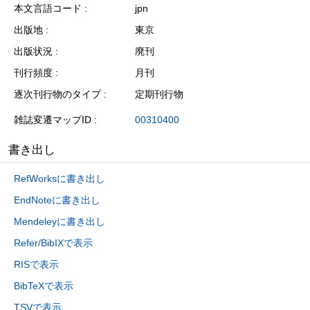
本文言語コード
jpn
出版地
東京
出版状況
廃刊
刊行頻度
月刊
逐次刊行物のタイプ
定期刊行物
雑誌変遷マップID
00310400
書き出し
RefWorksに書き出し
EndNoteに書き出し
Mendeleyに書き出し
Refer/BibIXで表示
RISで表示
BibTeXで表示
TSVで表示