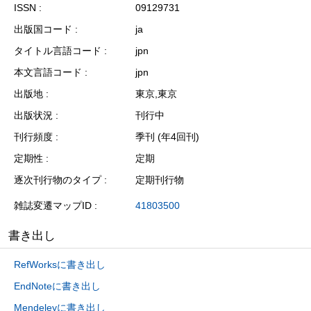
ISSN
09129731
出版国コード
ja
タイトル言語コード
jpn
本文言語コード
jpn
出版地
東京,東京
出版状況
刊行中
刊行頻度
季刊 (年4回刊)
定期性
定期
逐次刊行物のタイプ
定期刊行物
雑誌変遷マップID
41803500
書き出し
RefWorksに書き出し
EndNoteに書き出し
Mendeleyに書き出し