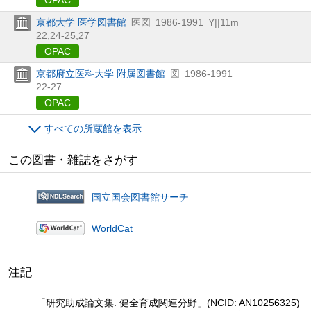
京都大学 医学図書館
医図
1986-1991
Y||11m
22,
24-25,
27
OPAC
京都府立医科大学 附属図書館
図
1986-1991
22-27
OPAC
すべての所蔵館を表示
この図書・雑誌をさがす
国立国会図書館サーチ
WorldCat
注記
「研究助成論文集. 健全育成関連分野」(NCID: AN10256325)