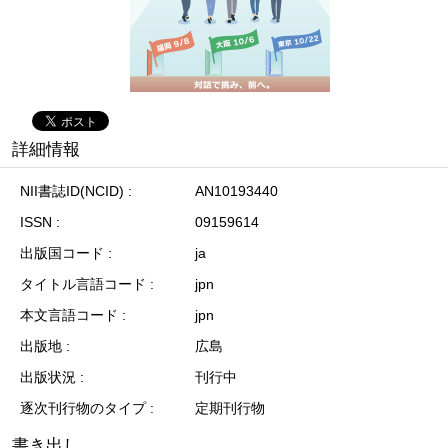
詳細情報
NII書誌ID(NCID)
AN10193440
ISSN
09159614
出版国コード
ja
タイトル言語コード
jpn
本文言語コード
jpn
出版地
広島
出版状況
刊行中
逐次刊行物のタイプ
定期刊行物
書き出し