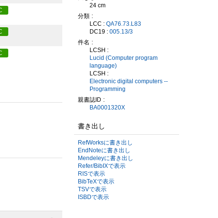
24 cm
C
分類
LCC :
QA76.73.L83
DC19 :
005.13/3
C
件名
LCSH :
C
Lucid (Computer program
language)
LCSH :
Electronic digital computers --
Programming
親書誌ID
BA0001320X
書き出し
RefWorksに書き出し
EndNoteに書き出し
Mendeleyに書き出し
Refer/BibIXで表示
RISで表示
BibTeXで表示
TSVで表示
ISBDで表示