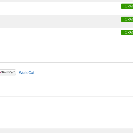
OPA
OPA
OPA
WorldCat