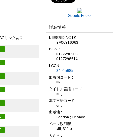
Google Books
詳細情報
NII書誌ID(NCID)
PACリンクあり
BA00316063
ISBN
C
0127296506
0127296514
C
LCCN
84015685
C
出版国コード
uk
タイトル言語コード
C
eng
本文言語コード
C
eng
出版地
C
London ; Orlando
ページ数/冊数
xiii, 311 p.
C
大きさ