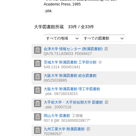
Academic Press, 1985
: pbk.
大学図書館所蔵
33
件 /
全
33
件
すべての地域
すべての図書館
会津大学 情報センター (附属図書館)
図
QA76.73.L83W33
F0049427
茨城大学 附属図書館 工学部分館
分
549:1314
000451941
大阪大学 附属図書館 総合図書館
08525028885
大阪大学 附属図書館 理工学図書館
: pbk.
08726033015
大手前大学・大手前短期大学 図書館
図
: pbk.
20007218
岡山大学 図書館
工情報
007.6 ||W
S016000028877*
九州工業大学 附属図書館
図
T0296052*