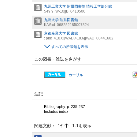
九州工業大学 附属図書館 情報工学部分館
549.9||W-10||B
0410506
九州大学 理系図書館
K/Wad
068252185007324
京都産業大学 図書館
: pbk
418.6||WAD
,
418.6||WAD
00441682
すべての所蔵館を表示
この図書・雑誌をさがす
カーリル
注記
Bibliography: p. 235-237
Includes index
関連文献： 1件中 1-1を表示