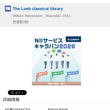
The Loeb classical library
William Heinemann , Macmillan
1912-
所蔵館2館
詳細情報
NII書誌ID(NCID)
BA01645606