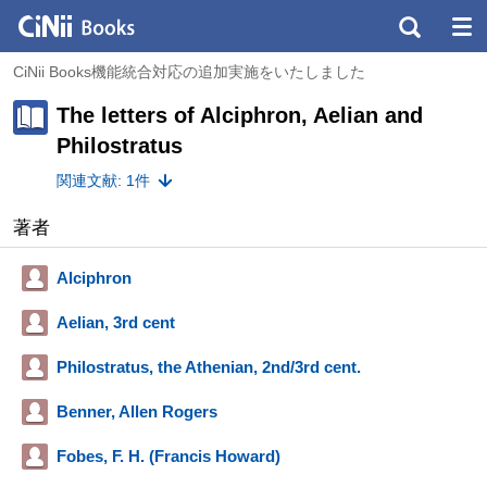
CiNii Books機能統合対応の追加実施をいたしました
The letters of Alciphron, Aelian and
Philostratus
関連文献: 1件
著者
Alciphron
Aelian, 3rd cent
Philostratus, the Athenian, 2nd/3rd cent.
Benner, Allen Rogers
Fobes, F. H. (Francis Howard)