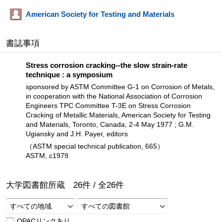
American Society for Testing and Materials
書誌事項
Stress corrosion cracking--the slow strain-rate
technique : a symposium
sponsored by ASTM Committee G-1 on Corrosion of Metals,
in cooperation with the National Association of Corrosion
Engineers TPC Committee T-3E on Stress Corrosion
Cracking of Metallic Materials, American Society for Testing
and Materials, Toronto, Canada, 2-4 May 1977 ; G.M.
Ugiansky and J.H. Payer, editors
（ASTM special technical publication, 665）
ASTM, c1979
大学図書館所蔵
26
件 /
全
26
件
すべての地域
すべての図書館
OPACリンクあり