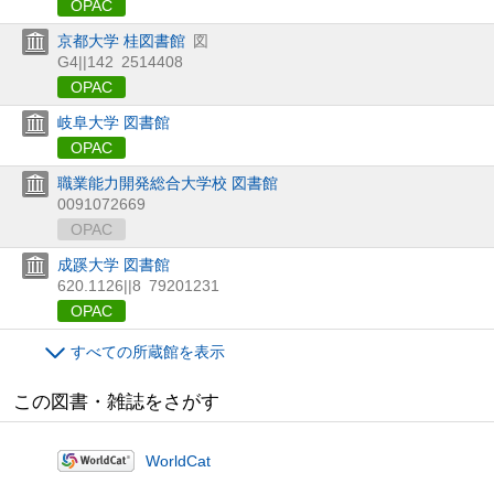
OPAC
京都大学 桂図書館
図
G4||142
2514408
OPAC
岐阜大学 図書館
OPAC
職業能力開発総合大学校 図書館
0091072669
OPAC
成蹊大学 図書館
620.1126||8
79201231
OPAC
すべての所蔵館を表示
この図書・雑誌をさがす
WorldCat