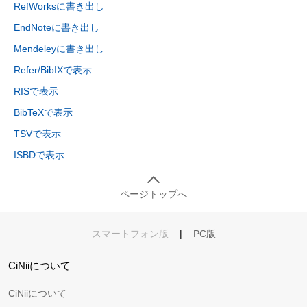
RefWorksに書き出し
EndNoteに書き出し
Mendeleyに書き出し
Refer/BibIXで表示
RISで表示
BibTeXで表示
TSVで表示
ISBDで表示
ページトップへ
スマートフォン版
|
PC版
CiNiiについて
CiNiiについて