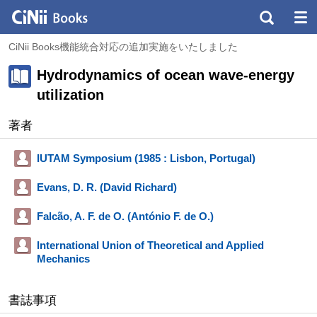
CiNii Books機能統合対応の追加実施をいたしました
Hydrodynamics of ocean wave-energy
utilization
著者
IUTAM Symposium (1985 : Lisbon, Portugal)
Evans, D. R. (David Richard)
Falcão, A. F. de O. (António F. de O.)
International Union of Theoretical and Applied
Mechanics
書誌事項