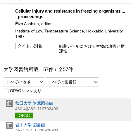
Cellular injury and resistance in freezing organisms ...
: proceedings
Éizo Asahina, editor
Institute of Low Temperature Science, Hokkaido University,
1967
タイトル別名
細胞レベルにおける生物の凍害と耐
凍性
大学図書館所蔵
57
件 /
全
57
件
すべての地域
すべての図書館
OPACリンクあり
秋田大学 附属図書館
460.4||A82
116702402
OPAC
岩手大学 図書館
A574:131
0200925931