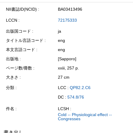
NII書誌ID(NCID)
BA03413496
LCCN
72175333
出版国コード
ja
タイトル言語コード
eng
本文言語コード
eng
出版地
[Sapporo]
ページ数/冊数
xxiii, 257 p.
大きさ
27 cm
分類
LCC :
QP82.2.C6
DC :
574.8/76
件名
LCSH :
Cold -- Physiological effect --
Congresses
書き出し