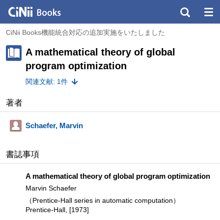
CiNii Books機能統合対応の追加実施をいたしました
A mathematical theory of global
program optimization
関連文献: 1件
著者
Schaefer, Marvin
書誌事項
A mathematical theory of global program optimization
Marvin Schaefer
（Prentice-Hall series in automatic computation）
Prentice-Hall, [1973]