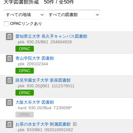
大学図書館所蔵
50
件 /
全
50
件
すべての地域
すべての図書館
OPACリンクあり
愛知県立大学 長久手キャンパス図書館
: pbk
930.26/B61
204664828
OPAC
青山学院大学 図書館
: pbk
209102344
OPAC
跡見学園女子大学 新座図書館
: pbk
930.26||B61
1112378011
OPAC
大阪大谷大学 図書館
: hard
930.26//Bod
T230698*
OPAC
お茶の水女子大学 附属図書館
図
: pbk
933/B61
092010091582