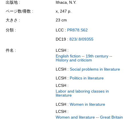
出版地
Ithaca, N.Y.
ページ数/冊数
x, 247 p.
大きさ
23 cm
分類
LCC :
PR878.S62
DC19 :
823/.8/09355
件名
LCSH :
English fiction -- 19th century --
History and criticism
LCSH :
Social problems in literature
LCSH :
Politics in literature
LCSH :
Labor and laboring classes in
literature
LCSH :
Women in literature
LCSH :
Women and literature -- Great Britain