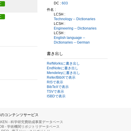
DC :
603
C
件名
LCSH :
C
Technology -- Dictionaries
LCSH :
Engineering -- Dictionaries
LCSH :
English language --
Dictionaries -- German
書き出し
RefWorksに書き出し
EndNoteに書き出し
Mendeleyに書き出し
Refer/BibIXで表示
RISで表示
BibTeXで表示
TSVで表示
ISBDで表示
IIのコンテンツサービス
AKEN - 科学研究費助成事業データベース
RDB - 学術機関リポジトリデータベース