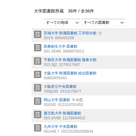
大学図書館所蔵
36
件 /
全
36
件
すべての地域
すべての図書館
茨城大学 附属図書館 工学部分館
分
503:6
000452208
医療創生大学 図書館
503.3/D66
0000875013
宇都宮大学 附属図書館 陽東分館
503.3||2
2270017607
大阪大学 附属図書館 総合図書館
00803455401
大阪府立中央図書館
700||160
2510270677
岡山大学 図書館
中央図
S503/D
012110701453
鹿児島大学 附属図書館
503.3/V96
11178949422
九州大学 中央図書館
001/4/E 7
025232002030934