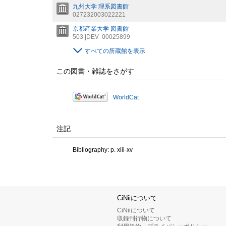
九州大学 理系図書館
027232003022221
京都産業大学 図書館
503||DEV
00025899
すべての所蔵館を表示
この図書・雑誌をさがす
WorldCat
注記
Bibliography: p. xiii-xv
CiNiiについて
CiNiiについて
収録刊行物について