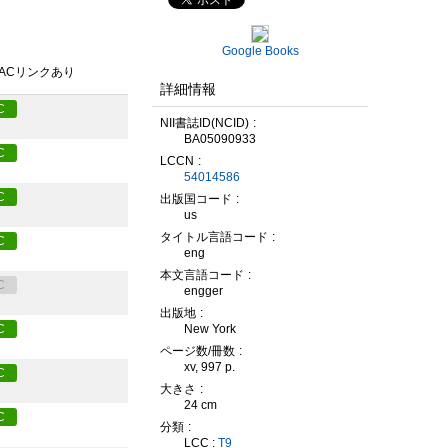
Google Books
PACリンクあり
詳細情報
C
NII書誌ID(NCID)
BA05090933
C
LCCN
54014586
C
出版国コード
us
タイトル言語コード
C
eng
本文言語コード
C
engger
出版地
New York
C
ページ数/冊数
xv, 997 p.
C
大きさ
24 cm
C
分類
LCC :
T9